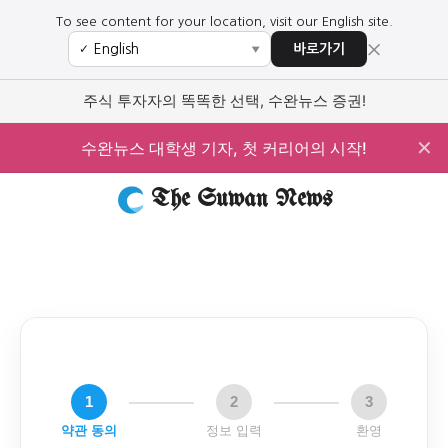
To see content for your location, visit our English site.
×
바로가기
✓
▼
주식 투자자의 똑똑한 선택, 수완뉴스 증권!
✕
수완뉴스 대학생 기자, 첫 커리어의 시작!
The Suwan News
1
2
3
약관 동의
정보 입력
환영