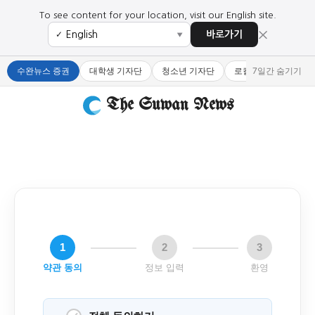
To see content for your location, visit our English site.
×
바로가기
✓
▼
수완뉴스 증권
대학생 기자단
청소년 기자단
로컬 큐레이터
7일간 숨기기
The Suwan News
1
2
3
약관 동의
정보 입력
환영