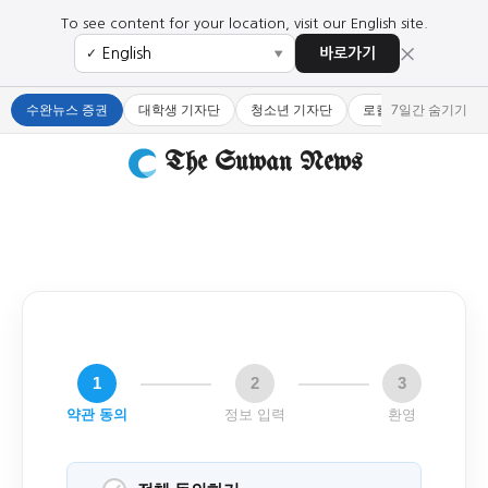
To see content for your location, visit our English site.
×
바로가기
✓
▼
수완뉴스 증권
대학생 기자단
청소년 기자단
로컬 큐레이터
7일간 숨기기
The Suwan News
1
2
3
약관 동의
정보 입력
환영