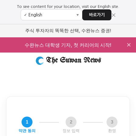
To see content for your location, visit our English site.
×
바로가기
✓
▼
주식 투자자의 똑똑한 선택, 수완뉴스 증권!
✕
수완뉴스 대학생 기자, 첫 커리어의 시작!
The Suwan News
1
2
3
약관 동의
정보 입력
환영