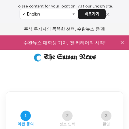
To see content for your location, visit our English site.
×
바로가기
✓
▼
주식 투자자의 똑똑한 선택, 수완뉴스 증권!
✕
수완뉴스 대학생 기자, 첫 커리어의 시작!
The Suwan News
1
2
3
약관 동의
정보 입력
환영