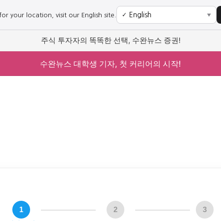
r your location, visit our English site.
✓
▼
주식 투자자의 똑똑한 선택, 수완뉴스 증권!
수완뉴스 대학생 기자, 첫 커리어의 시작!
1
2
3