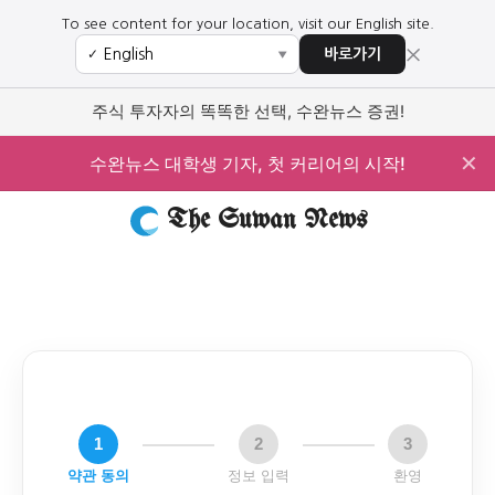
To see content for your location, visit our English site.
×
바로가기
✓
▼
주식 투자자의 똑똑한 선택, 수완뉴스 증권!
✕
수완뉴스 대학생 기자, 첫 커리어의 시작!
The Suwan News
1
2
3
약관 동의
정보 입력
환영