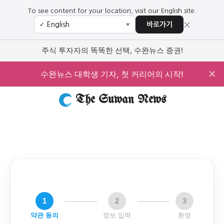
To see content for your location, visit our English site.
×
바로가기
✓
▼
주식 투자자의 똑똑한 선택, 수완뉴스 증권!
✕
수완뉴스 대학생 기자, 첫 커리어의 시작!
The Suwan News
1
2
3
약관 동의
정보 입력
환영