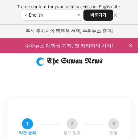
To see content for your location, visit our English site.
×
바로가기
✓
▼
주식 투자자의 똑똑한 선택, 수완뉴스 증권!
✕
수완뉴스 대학생 기자, 첫 커리어의 시작!
The Suwan News
1
2
3
약관 동의
정보 입력
환영