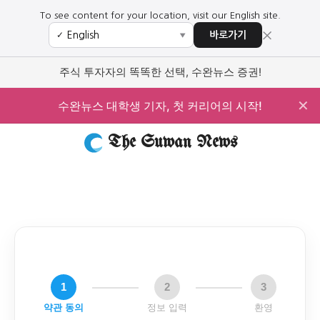
To see content for your location, visit our English site.
×
바로가기
✓
▼
주식 투자자의 똑똑한 선택, 수완뉴스 증권!
✕
수완뉴스 대학생 기자, 첫 커리어의 시작!
The Suwan News
1
2
3
약관 동의
정보 입력
환영