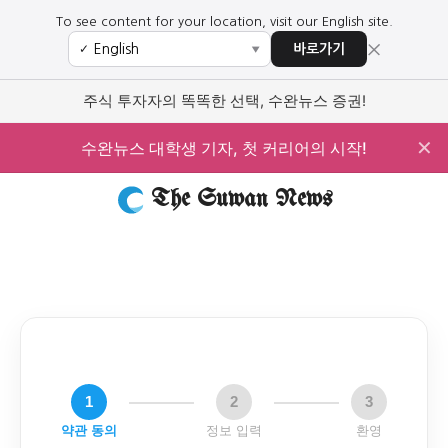
To see content for your location, visit our English site.
×
바로가기
✓
▼
주식 투자자의 똑똑한 선택, 수완뉴스 증권!
✕
수완뉴스 대학생 기자, 첫 커리어의 시작!
The Suwan News
1
2
3
약관 동의
정보 입력
환영