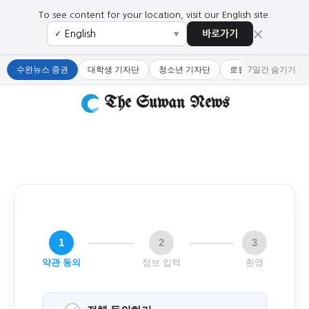
To see content for your location, visit our English site.
×
바로가기
✓
▼
수완뉴스 증권
대학생 기자단
청소년 기자단
로컬 큐레이터
7일간 숨기기
The Suwan News
1
2
3
약관 동의
정보 입력
환영