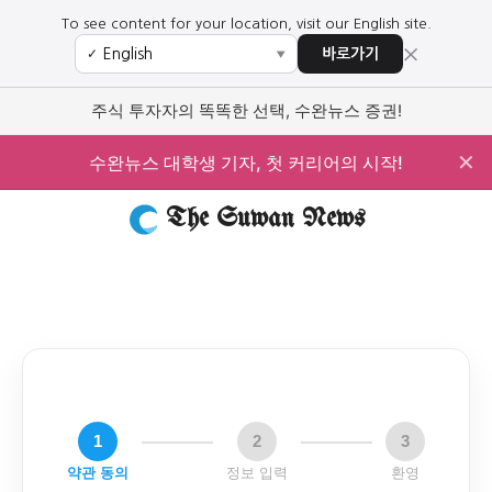
To see content for your location, visit our English site.
×
바로가기
✓
▼
주식 투자자의 똑똑한 선택, 수완뉴스 증권!
✕
수완뉴스 대학생 기자, 첫 커리어의 시작!
The Suwan News
1
2
3
약관 동의
정보 입력
환영