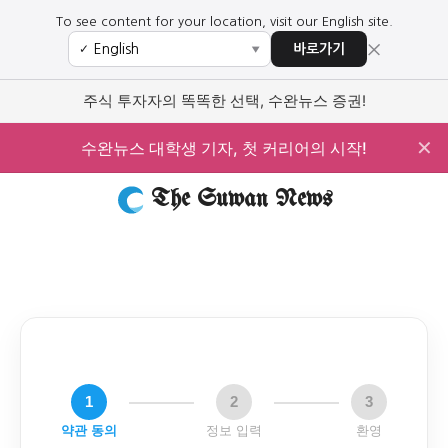
To see content for your location, visit our English site.
×
바로가기
✓
▼
주식 투자자의 똑똑한 선택, 수완뉴스 증권!
✕
수완뉴스 대학생 기자, 첫 커리어의 시작!
The Suwan News
1
2
3
약관 동의
정보 입력
환영