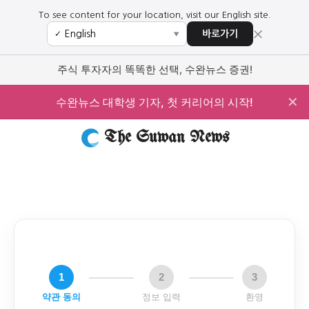
To see content for your location, visit our English site.
×
바로가기
✓
▼
주식 투자자의 똑똑한 선택, 수완뉴스 증권!
✕
수완뉴스 대학생 기자, 첫 커리어의 시작!
The Suwan News
1
2
3
약관 동의
정보 입력
환영