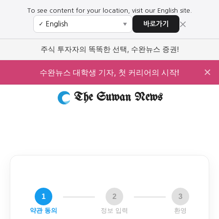
To see content for your location, visit our English site.
×
바로가기
✓
▼
주식 투자자의 똑똑한 선택, 수완뉴스 증권!
✕
수완뉴스 대학생 기자, 첫 커리어의 시작!
The Suwan News
1
2
3
약관 동의
정보 입력
환영