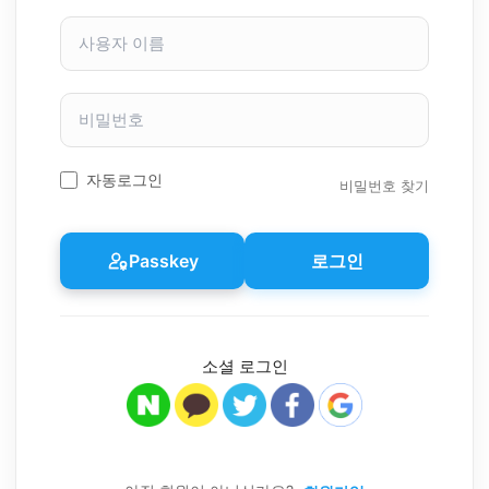
사
용
자
이
비
름
밀
번
호
자동로그인
비밀번호 찾기
Passkey
로그인
소셜 로그인