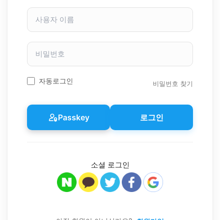
사
용
자
이
비
름
밀
번
호
자동로그인
비밀번호 찾기
Passkey
로그인
소셜 로그인