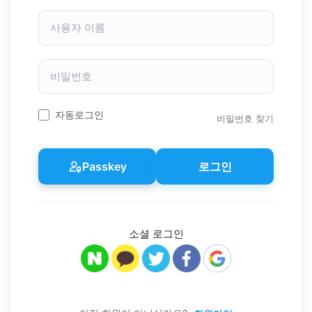
사
용
자
이
비
름
밀
번
호
자동로그인
비밀번호 찾기
Passkey
로그인
소셜 로그인