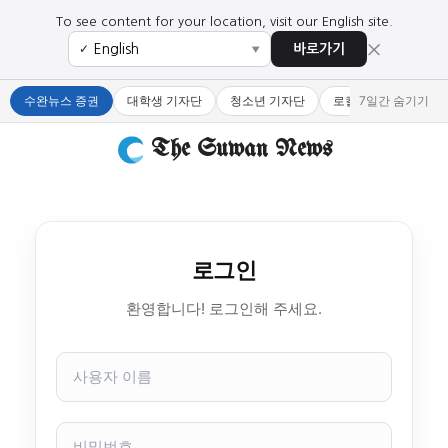
To see content for your location, visit our English site.
×
바로가기
✓
▼
수완뉴스 증권
대학생 기자단
청소년 기자단
로컬 큐레이터
7일간 숨기기
The Suwan News
로그인
환영합니다! 로그인해 주세요.
사
용
자
이
비
름