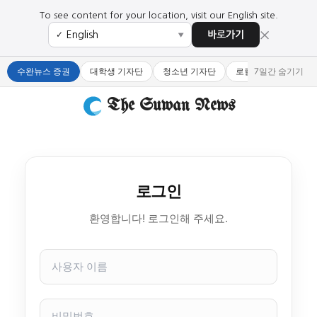
To see content for your location, visit our English site.
×
바로가기
✓
▼
수완뉴스 증권
대학생 기자단
청소년 기자단
로컬 큐레이터
7일간 숨기기
The Suwan News
로그인
환영합니다! 로그인해 주세요.
사
용
자
이
비
름