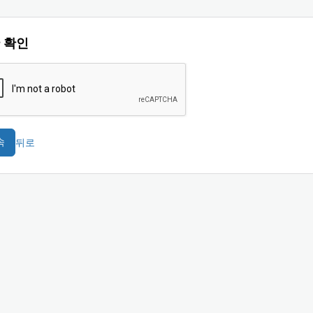
 확인
뒤로
속