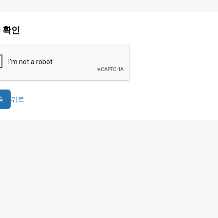
 확인
뒤로
속