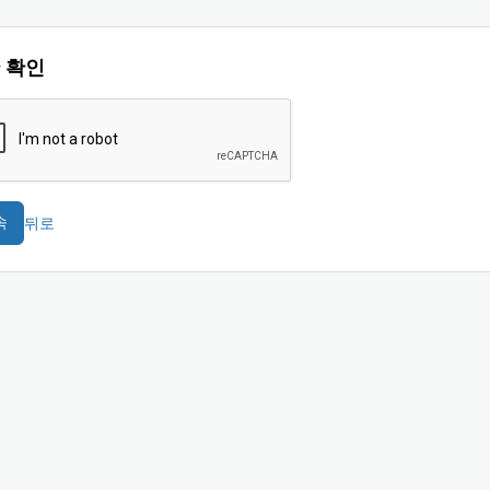
 확인
뒤로
속