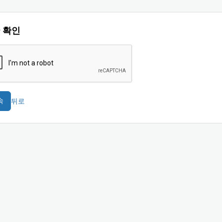
 확인
뒤로
속