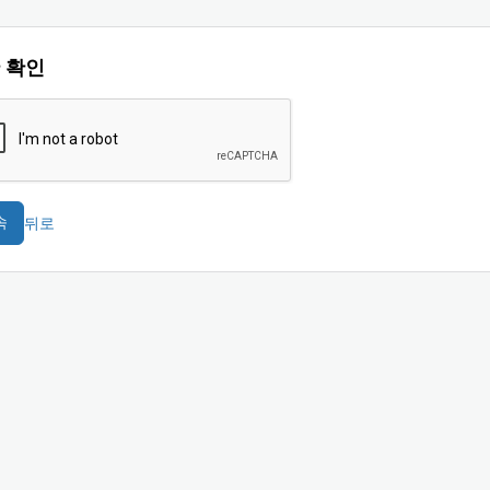
 확인
뒤로
속