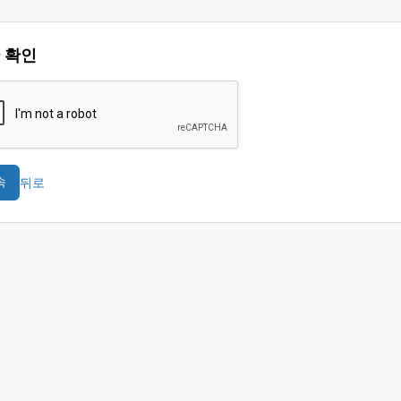
 확인
뒤로
속