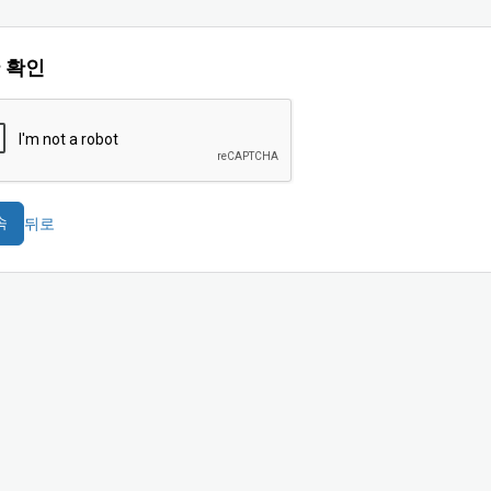
 확인
뒤로
속