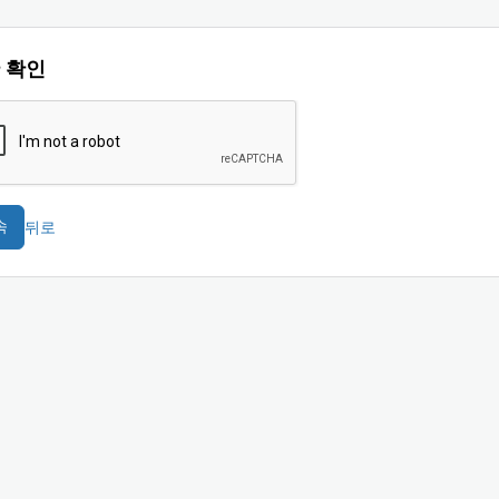
 확인
뒤로
속