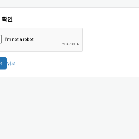
 확인
뒤로
속