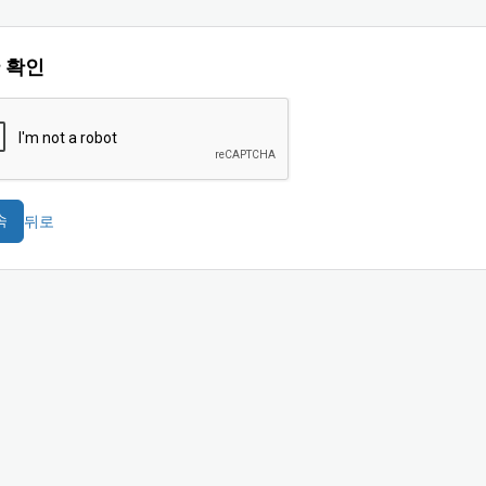
 확인
뒤로
속